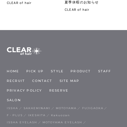
夏季休暇のお知らせ
CLEAR of hair
CLEAR of hair
HOME
PICK UP
STYLE
PRODUCT
STAFF
RECRUIT
CONTACT
SITE MAP
PRIVACY POLICY
RESERVE
SALON
ISSHA
SAKAEMINAMI
MOTOYAMA
FUJIGAOKA
F・PLUS
IKESHITA
Kakuozan
ISSHA EYELASH
MOTOYAMA EYELASH