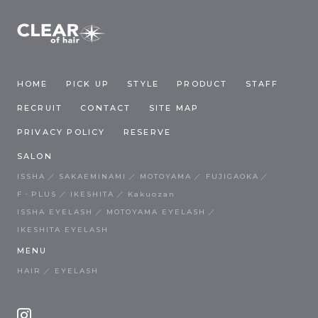
HOME
PICK UP
STYLE
PRODUCT
STAFF
RECRUIT
CONTACT
SITE MAP
PRIVACY POLICY
RESERVE
SALON
ISSHA
SAKAEMINAMI
MOTOYAMA
FUJIGAOKA
F・PLUS
IKESHITA
Kakuozan
ISSHA EYELASH
MOTOYAMA EYELASH
IKESHITA EYELASH
MENU
HAIR
EYELASH