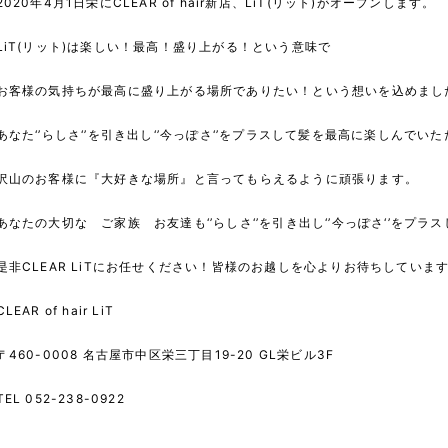
2020年4月1日栄にCLEAR of hair新店、LiT(リット)がオープンします。
LiT(リット)は楽しい！最高！盛り上がる！という意味で
お客様の気持ちが最高に盛り上がる場所でありたい！という想いを込めまし
あなた‘’らしさ‘’を引き出し‘’今っぽさ‘’をプラスして髪を最高に楽しんでい
沢山のお客様に『大好きな場所』と言ってもらえるように頑張ります。
あなたの大切な ご家族 お友達も‘’らしさ‘’を引き出し‘’今っぽさ‘’をプラ
是非CLEAR LiTにお任せください！皆様のお越しを心よりお待ちしていま
CLEAR of hair LiT
〒460-0008 名古屋市中区栄三丁目19-20 GL栄ビル3F
TEL 052-238-0922