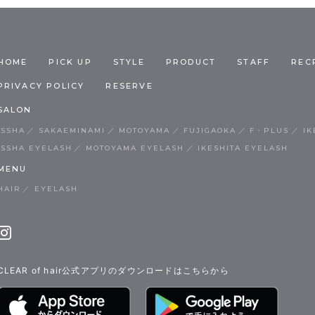
HOME
PICK UP
STYLE
PRODUCT
STAFF
REC
PRIVACY POLICY
RESERVE
SALON
ISSHA
SAKAEMINAMI
MOTOYAMA
FUJIGAOKA
F・PLUS
IK
ISSHA EYELASH
MOTOYAMA EYELASH
IKESHITA EYELASH
MENU
HAIR
EYELASH
CLEAR of hair公式アプリのダウンロードはこちらから