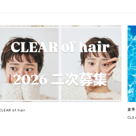
夏季
CLEAR of hair
CLEA