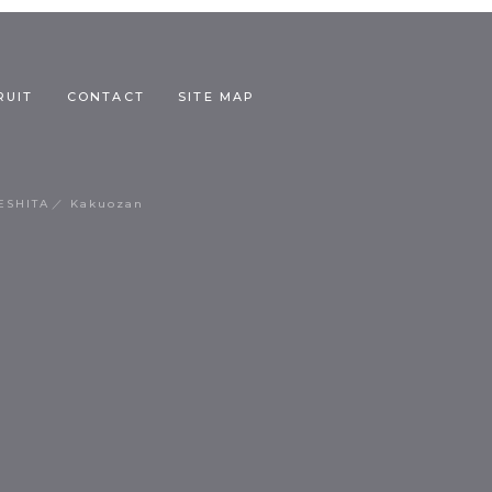
RUIT
CONTACT
SITE MAP
ESHITA
Kakuozan