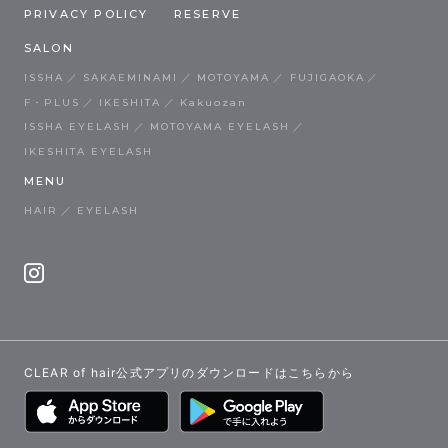
PRIVACY POLICY
RESERVE
SALON
ISSHA
SAKAEMINAMI
MOTOYAMA
FUJIGAOKA
F・PLUS
IKESHITA
Kakuozan
ISSHA EYELASH
MOTOYAMA EYELASH
IKESHITA EYELASH
MENU
HAIR
EYELASH
CLEAR of hair公式アプリのダウンロードはこちらから