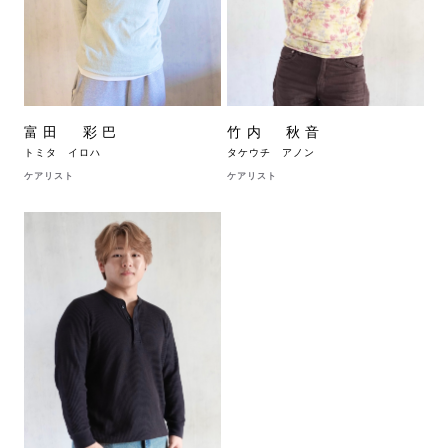
富田 彩巴
竹内 秋音
トミタ イロハ
タケウチ アノン
ケアリスト
ケアリスト