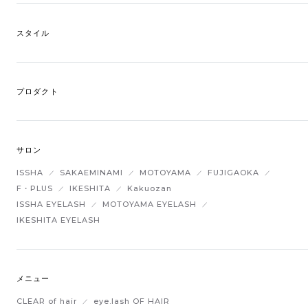
スタイル
プロダクト
サロン
ISSHA
SAKAEMINAMI
MOTOYAMA
FUJIGAOKA
F・PLUS
IKESHITA
Kakuozan
ISSHA EYELASH
MOTOYAMA EYELASH
IKESHITA EYELASH
メニュー
CLEAR of hair
eye.lash OF HAIR