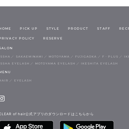
HOME
PICK UP
STYLE
PRODUCT
STAFF
REC
PRIVACY POLICY
RESERVE
SALON
ISSHA
SAKAEMINAMI
MOTOYAMA
FUJIGAOKA
F・PLUS
IK
ISSHA EYELASH
MOTOYAMA EYELASH
IKESHITA EYELASH
MENU
HAIR
EYELASH
CLEAR of hair公式アプリのダウンロードはこちらから