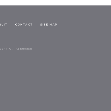
RUIT
CONTACT
SITE MAP
ESHITA
Kakuozan